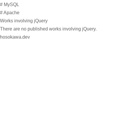
#
MySQL
#
Apache
Works involving jQuery
There are no published works involving jQuery.
hosokawa.dev