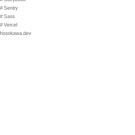
#
Sentry
#
Sass
#
Vercel
hosokawa.dev