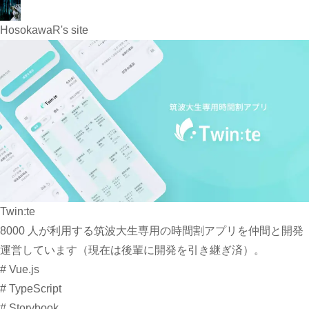
HosokawaR
's site
Twin:te
8000 人が利用する筑波大生専用の時間割アプリを仲間と開発
運営しています（現在は後輩に開発を引き継ぎ済）。
#
Vue.js
#
TypeScript
#
Storybook